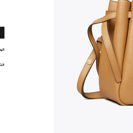
ال
الت