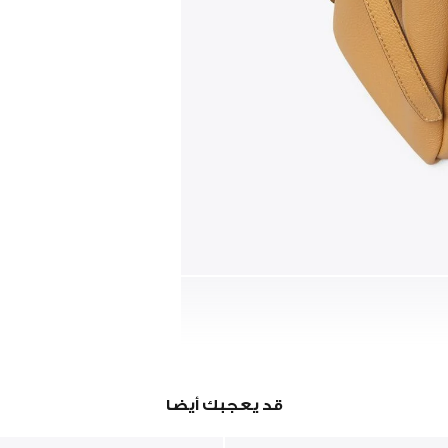
قد يعجبك أيضا