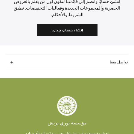
أنشئ حسابًا وانضم إلى قائمتنا لتكون أول من يعلم بالعروض
الحصرية والمجموعات الجديدة وفعاليات التخفيضات. تطبق
الشروط والأحكام.
إنشاء حساب جديد
تواصل معنا
مؤسسة توري برتش
تعمل مؤسسة توري برتش على تعزيز تمكين المرأة وريادة