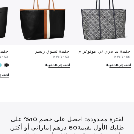
حقيبة يد بيري تي مونوغرام
حقيبة تسوق ريسر
حقيبة
⁦150⁩ KWD
⁦150⁩ KWD
⁦199⁩ KWD
أضف إلى الحقيبة
أضف إلى الحقيبة
أضف إل
لفترة محدودة: احصل على خصم 10% على
طلبك الأول بقيمة60 درهم إماراتي أو أكثر.