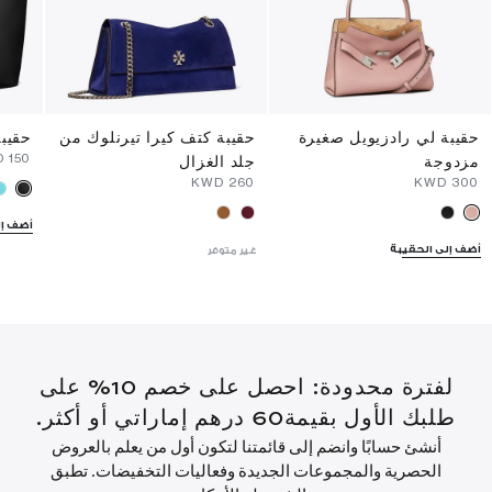
حقيبة لي رادزيويل صغيرة
حقيبة كتف كيرا تيرنلوك من
حقيبة
⁦150⁩ KWD
مزدوجة
جلد الغزال
⁦260⁩ KWD
⁦300⁩ KWD
أضف إل
أضف إلى الحقيبة
غير متوفر
لفترة محدودة: احصل على خصم 10% على
طلبك الأول بقيمة60 درهم إماراتي أو أكثر.
أنشئ حسابًا وانضم إلى قائمتنا لتكون أول من يعلم بالعروض
الحصرية والمجموعات الجديدة وفعاليات التخفيضات. تطبق