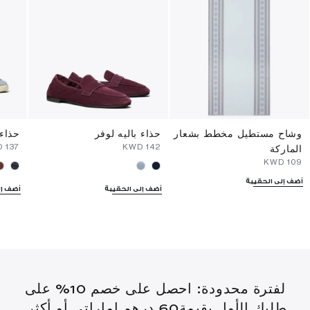
وشاح مستطيل مخطط بشعار
حذاء باليه لوفر
حذاء 
D
⁦137⁩ KWD
⁦142⁩ KWD
الماركة
⁦109⁩ KWD
أضف إلى الحقيبة
أضف إلى الحقيبة
أضف إل
لفترة محدودة: احصل على خصم 10% على
طلبك الأول بقيمة60 درهم إماراتي أو أكثر.