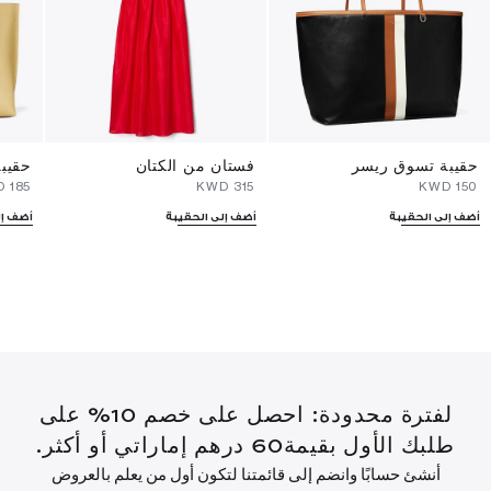
حقيبة تسوق ريسر
فستان من الكتان
حقيبة
⁦185⁩ KWD
⁦315⁩ KWD
⁦150⁩ KWD
أضف إلى الحقيبة
أضف إلى الحقيبة
أضف إل
لفترة محدودة: احصل على خصم 10% على
طلبك الأول بقيمة60 درهم إماراتي أو أكثر.
أنشئ حسابًا وانضم إلى قائمتنا لتكون أول من يعلم بالعروض