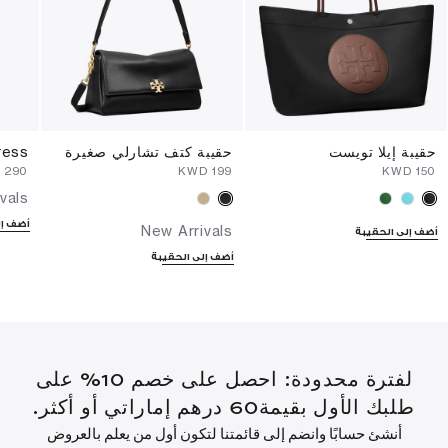
حقيبة إيلا تويست
حقيبة كتف تشارلي صغيرة
ress
⁦290⁩ KWD
⁦199⁩ KWD
⁦150⁩ KWD
vals
أضف إل
New Arrivals
أضف إلى الحقيبة
أضف إلى الحقيبة
لفترة محدودة: احصل على خصم 10% على
طلبك الأول بقيمة60 درهم إماراتي أو أكثر.
أنشئ حسابًا وانضم إلى قائمتنا لتكون أول من يعلم بالعروض