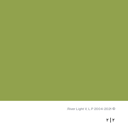
© 2004-2021 River Light V, L.P.
٢
|
٢