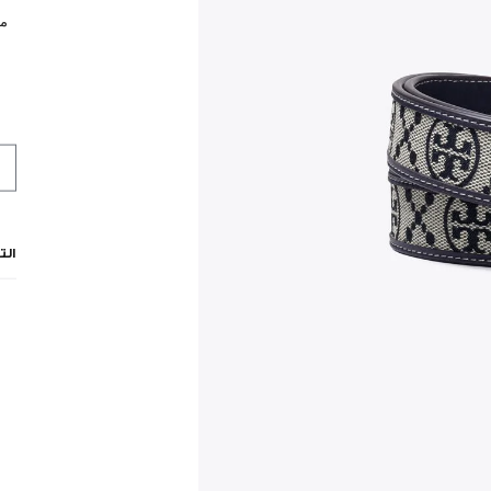
مي
الت