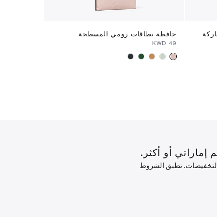
ركة
حافظة بطاقات رومي المسطحة
ربطة وشاح حريري
⁦45⁩ KWD
⁦49⁩ KWD
 التخفيضات. تطبق الشروط