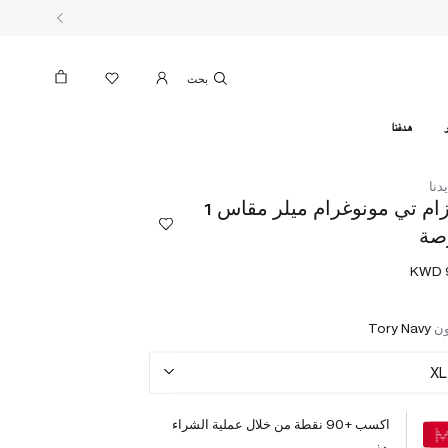
بحث
هدفنا
دنا
حزام تي مونوغرام ميلر مقاس 1
صة
ون
Tory Navy
XL
اكسب +
90
نقطة من خلال عملية الشراء
هذه.