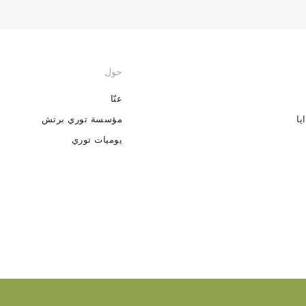
حول
عنّا
يا
مؤسسة توري برتش
يوميات توري