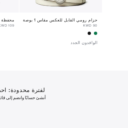
حزام رومي القابل للعكس مقاس 1 بوصة
محفظة ظ
⁦109⁩ KWD
⁦90⁩ KWD
الوافدون الجدد
لفترة محدودة: احصل على خصم 10% على طلبك ال
أنشئ حسابًا وانضم إلى قا