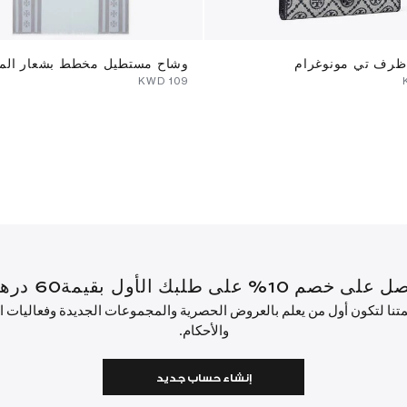
رف تي مونوغرام
وشاح مستطيل مخطط بشعار الما
⁦109⁩ KWD
أول بقيمة60 درهم إماراتي أو أكثر.
ئمتنا لتكون أول من يعلم بالعروض الحصرية والمجموعات الجديدة وفعاليات
والأحكام.
إنشاء حساب جديد