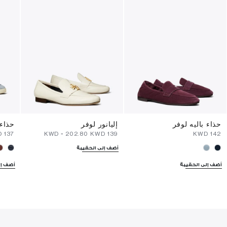
حذاء باليه لوفر
إليانور لوفر
حذاء 
D
⁦137⁩ KWD
-
⁦202.80⁩ KWD
⁦139⁩ KWD
⁦142⁩ KWD
أضف إلى الحقيبة
أضف إلى الحقيبة
أضف إل