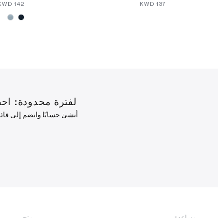
⁦142⁩ KWD
⁦137⁩ KWD
لفترة محدودة: احصل على خصم 10% على طلبك ال
أنشئ حسابًا وانضم إلى قا
مساعدة
متجر