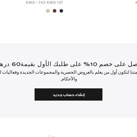
-
⁦142⁩ KWD
⁦137⁩ KWD
أول بقيمة60 درهم إماراتي أو أكثر.
ئمتنا لتكون أول من يعلم بالعروض الحصرية والمجموعات الجديدة وفعاليات
والأحكام.
إنشاء حساب جديد
حول