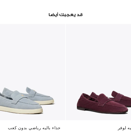
قد يعجبك أيضا
يه لوفر
حذاء باليه رياضي بدون كعب