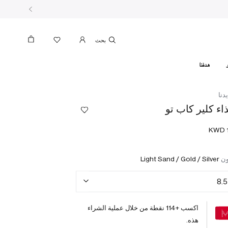
بحث
هدفنا
دنا
اء كلير كاب تو
ون
Light Sand / Gold / Silver
8.5
اكسب +
114
نقطة من خلال عملية الشراء
هذه.