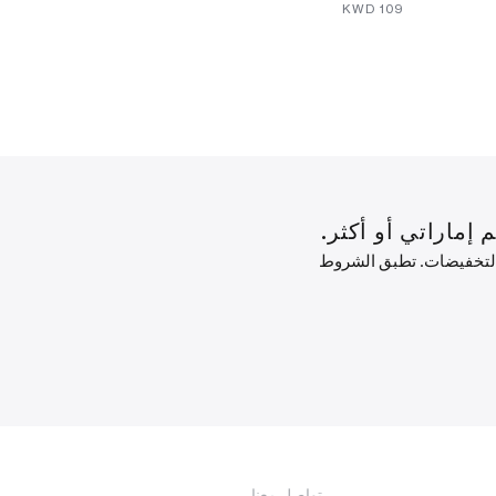
.80⁩ KWD
⁦139⁩ KWD
⁦109⁩ KWD
 التخفيضات. تطبق الشروط
تواصل معنا