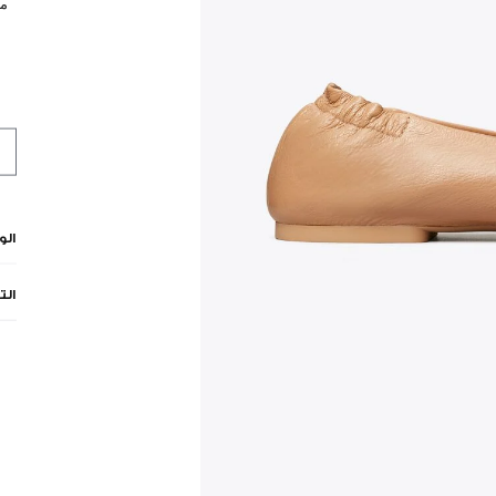
مي
ال
الت