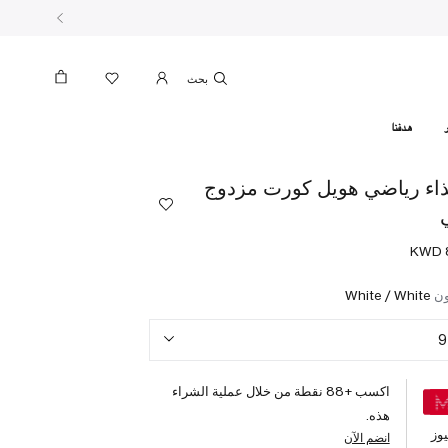
بحث
هدفنا
اء رياضي هويل كورت مزدوج
ون
White / White
9
اكسب +
88
نقطة من خلال عملية الشراء
هذه.
وز
انضم الآن