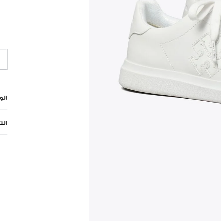
ال
الت