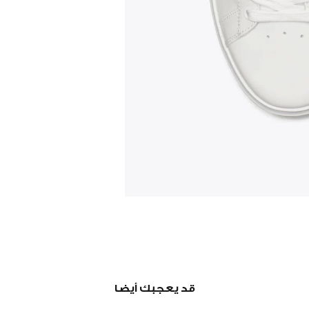
قد يعجبك أيضا