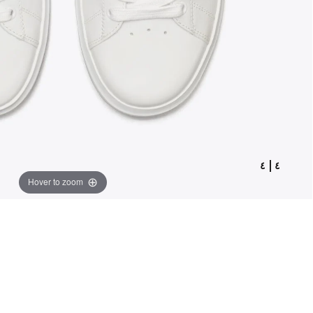
٤
|
٤
Hover to zoom