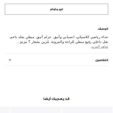
غير متوفر
الوصف
حذاء رياضي كلاسيكي، انسيابي وأنيق. حزام أنيق، مبطن بجلد ناعم.
نعل داخلي رفيع مبطن للراحة والمرونة. مُزين بشعار T مزدو...
شاهد المزيد
التفاصيل
قد يعجبك أيضا