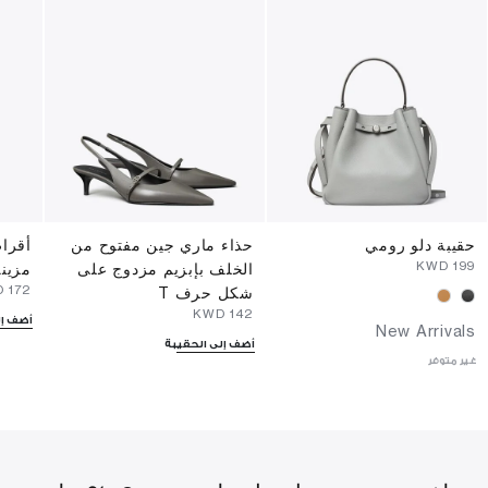
حقيبة دلو رومي
حذاء ماري جين مفتوح من
أقراط
⁦199⁩ KWD
الخلف بإبزيم مزدوج على
مزينة
⁦172⁩ KWD
شكل حرف T
⁦142⁩ KWD
أضف إل
New Arrivals
أضف إلى الحقيبة
غير متوفر