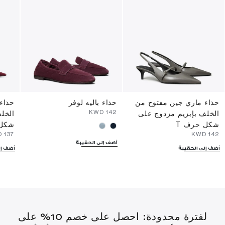
حذاء ماري جين مفتوح من
حذاء باليه لوفر
حذاء
⁦142⁩ KWD
الخلف بإبزيم مزدوج على
الخل
شكل حرف T
شكل 
⁦137⁩ KWD
⁦142⁩ KWD
أضف إلى الحقيبة
أضف إلى الحقيبة
أضف إل
لفترة محدودة: احصل على خصم 10% على