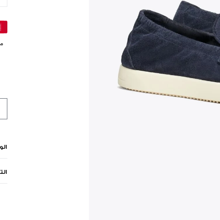
مي
ال
الت