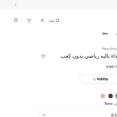
بحث
هدفنا
New Arriv
اء باليه رياضي بدون كعب
ون
Navy
8.5