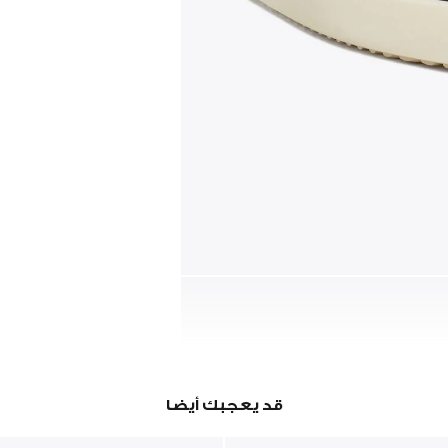
قد يعجبك أيضا