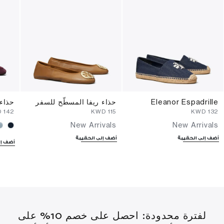
Eleanor Espadrille
حذاء ريفا المسطّح للسفر
حذاء 
⁦142⁩ KWD
⁦115⁩ KWD
⁦132⁩ KWD
New Arrivals
New Arrivals
أضف إلى الحقيبة
أضف إلى الحقيبة
أضف إل
لفترة محدودة: احصل على خصم 10% على