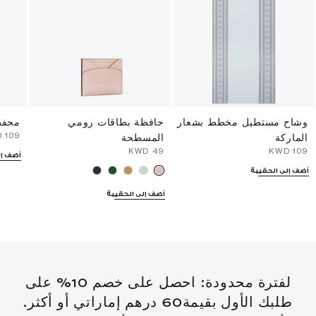
وشاح مستطيل مخطط بشعار
حافظة بطاقات رومي
محفظ
⁦109⁩ KWD
الماركة
المسطحة
⁦49⁩ KWD
⁦109⁩ KWD
أضف إل
أضف إلى الحقيبة
أضف إلى الحقيبة
لفترة محدودة: احصل على خصم 10% على
طلبك الأول بقيمة60 درهم إماراتي أو أكثر.