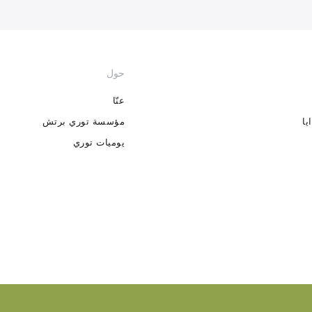
حول
عنّا
يا
مؤسسة توري برتش
يوميات توري