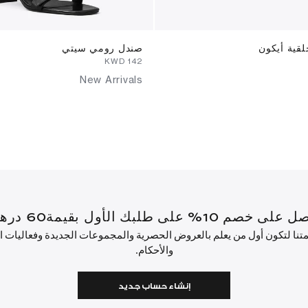
قية أيكون
صندل رومي سيتي
⁦142⁩ KWD
New Arrivals
أول بقيمة60 درهم إماراتي أو أكثر.
ئمتنا لتكون أول من يعلم بالعروض الحصرية والمجموعات الجديدة وفعاليات
والأحكام.
إنشاء حساب جديد