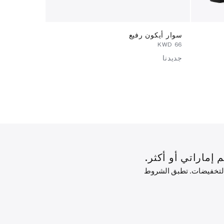
سوار أيكون رفيع
محفظة ظرف
⁦109⁩ KWD
⁦66⁩ KWD
جديدنا
 التخفيضات. تطبق الشروط