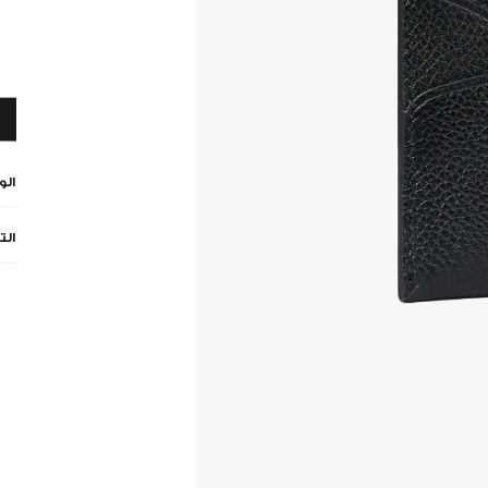
ال
الت