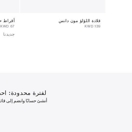
قلادة اللؤلؤ مون دانس
أقراط حل
⁦67⁩ KWD
⁦139⁩ KWD
جديدنا
لفترة محدودة: احصل على خصم 10% على طلبك ال
أنشئ حسابًا وانضم إلى قا