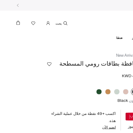
بحث
هدفنا
New Arriv
فظة بطاقات رومي المسطحة
ون
Black
اكسب +
49
نقطة من خلال عملية الشراء
هذه.
وز
انضم الآن