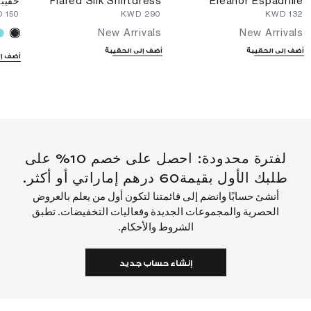
Eleanor Espadrille
Flared Silk Shirtdress
حقيبة
⁦150⁩ KWD
⁦290⁩ KWD
⁦132⁩ KWD
New Arrivals
New Arrivals
أضف إلى الحقيبة
أضف إلى الحقيبة
أضف إل
لفترة محدودة: احصل على خصم 10% على
طلبك الأول بقيمة60 درهم إماراتي أو أكثر.
أنشئ حسابًا وانضم إلى قائمتنا لتكون أول من يعلم بالعروض
الحصرية والمجموعات الجديدة وفعاليات التخفيضات. تطبق
الشروط والأحكام.
إنشاء حساب جديد