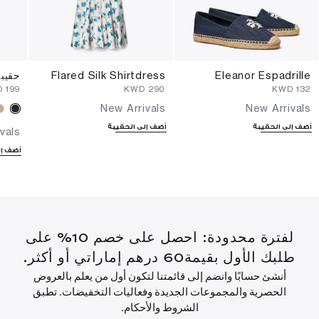
Eleanor Espadrille
Flared Silk Shirtdress
حقيب
⁦199⁩ KWD
⁦290⁩ KWD
⁦132⁩ KWD
New Arrivals
New Arrivals
أضف إلى الحقيبة
أضف إلى الحقيبة
vals
أضف إل
لفترة محدودة: احصل على خصم 10% على
طلبك الأول بقيمة60 درهم إماراتي أو أكثر.
أنشئ حسابًا وانضم إلى قائمتنا لتكون أول من يعلم بالعروض
الحصرية والمجموعات الجديدة وفعاليات التخفيضات. تطبق
الشروط والأحكام.