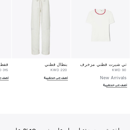
تي شيرت قطني مزخرف
بنطال قطني
قفطا
⁦315⁩ KWD
⁦220⁩ KWD
⁦90⁩ KWD
New Arrivals
أضف إلى الحقيبة
أضف إل
أضف إلى الحقيبة