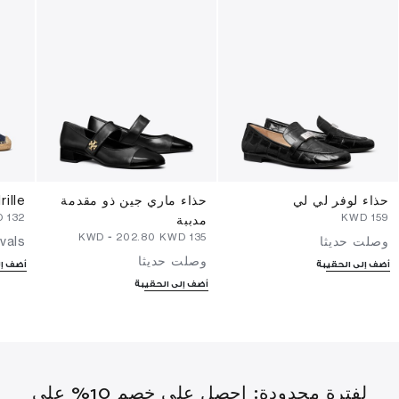
حذاء لوفر لي لي
حذاء ماري جين ذو مقدمة
ille
⁦132⁩ KWD
⁦159⁩ KWD
مدببة
-
⁦202.80⁩ KWD
⁦135⁩ KWD
وصلت حديثا
vals
وصلت حديثا
أضف إلى الحقيبة
أضف إل
أضف إلى الحقيبة
لفترة محدودة: احصل على خصم 10% على