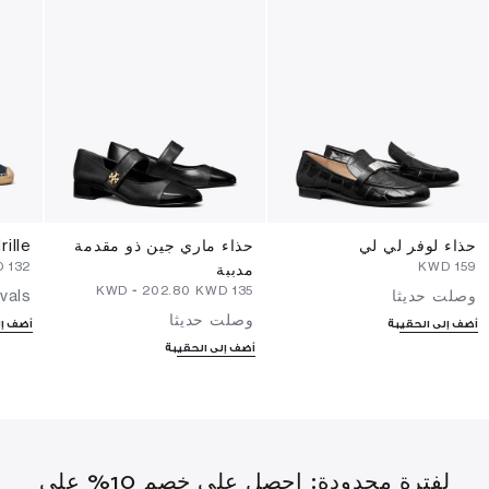
حذاء لوفر لي لي
حذاء ماري جين ذو مقدمة
ille
⁦132⁩ KWD
⁦159⁩ KWD
مدببة
-
⁦202.80⁩ KWD
⁦135⁩ KWD
وصلت حديثا
vals
وصلت حديثا
أضف إلى الحقيبة
أضف إل
أضف إلى الحقيبة
لفترة محدودة: احصل على خصم 10% على