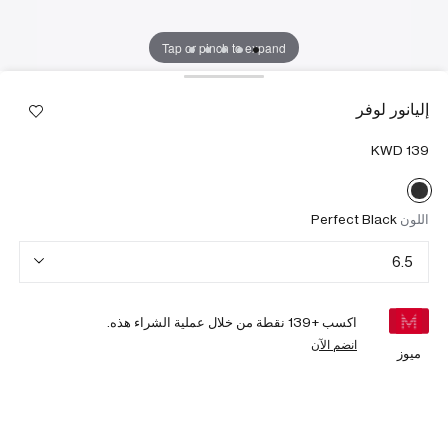
Tap or pinch to expand
إليانور لوفر
اللون
Perfect Black
6.5
اكسب +
139
نقطة من خلال عملية الشراء هذه.
انضم الآن
ميوز