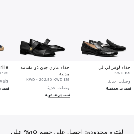
حذاء لوفر لي لي
حذاء ماري جين ذو مقدمة
ille
⁦132⁩ KWD
⁦159⁩ KWD
مدببة
-
⁦202.80⁩ KWD
⁦135⁩ KWD
وصلت حديثا
vals
وصلت حديثا
أضف إلى الحقيبة
أضف إل
أضف إلى الحقيبة
لفترة محدودة: احصل على خصم 10% على