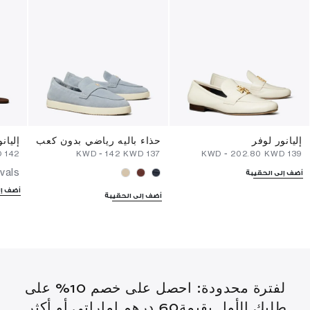
إليانور لوفر
حذاء باليه رياضي بدون كعب
إليان
⁦142⁩ KWD
-
⁦142⁩ KWD
⁦137⁩ KWD
-
⁦202.80⁩ KWD
⁦139⁩ KWD
vals
أضف إلى الحقيبة
أضف إل
أضف إلى الحقيبة
لفترة محدودة: احصل على خصم 10% على
طلبك الأول بقيمة60 درهم إماراتي أو أكثر.