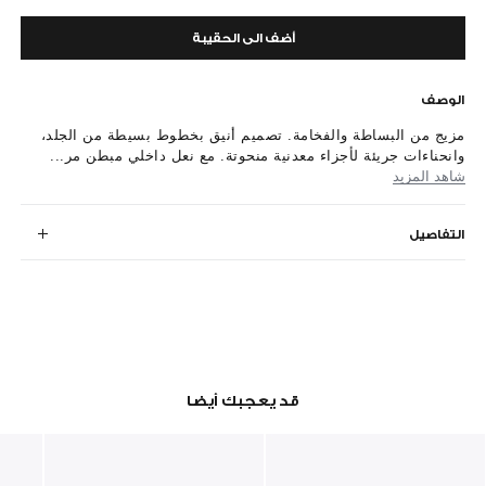
أضف الى الحقيبة
الوصف
مزيج من البساطة والفخامة. تصميم أنيق بخطوط بسيطة من الجلد،
وانحناءات جريئة لأجزاء معدنية منحوتة. مع نعل داخلي مبطن مر...
شاهد المزيد
التفاصيل
قد يعجبك أيضا