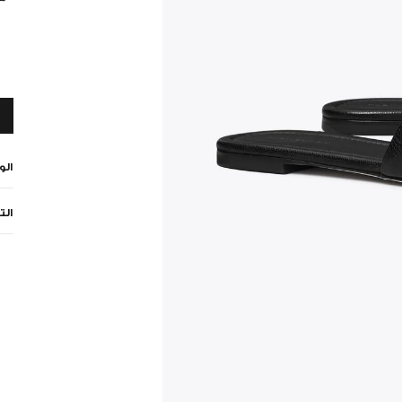
ال
الت