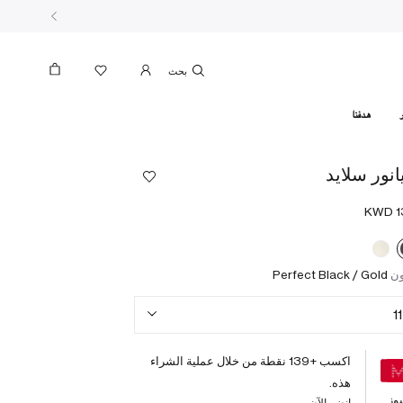
بحث
هدفنا
يانور سلايد
ون
Perfect Black / Gold
11
اكسب +
139
نقطة من خلال عملية الشراء
هذه.
وز
انضم الآن