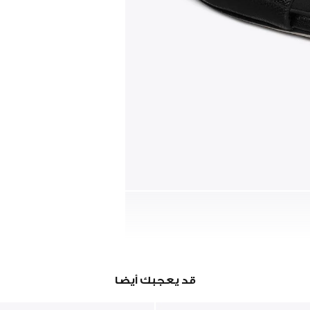
قد يعجبك أيضا