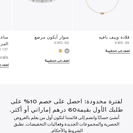
قلادة وييف بافيه
سوار أيكون مرصع
ساعة 
⁦69⁩ KWD
⁦69⁩ KWD
المز
⁦137⁩ KWD
أضف إلى الحقيبة
vals
أضف إلى الحقيبة
أضف إل
لفترة محدودة: احصل على خصم 10% على
طلبك الأول بقيمة60 درهم إماراتي أو أكثر.
أنشئ حسابًا وانضم إلى قائمتنا لتكون أول من يعلم بالعروض
الحصرية والمجموعات الجديدة وفعاليات التخفيضات. تطبق
الشروط والأحكام.