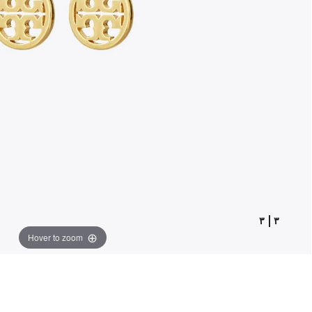
٣
|
٣
Hover to zoom