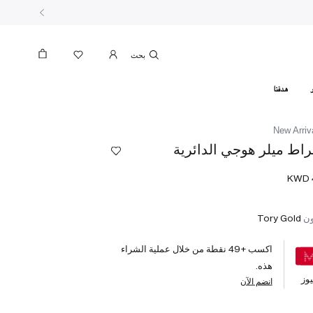
بحث
هدفنا
New Arriv
راط ميلر هوجي الدائرية
ون
Tory Gold
اكسب +
49
نقطة من خلال عملية الشراء
هذه.
وز
انضم الآن