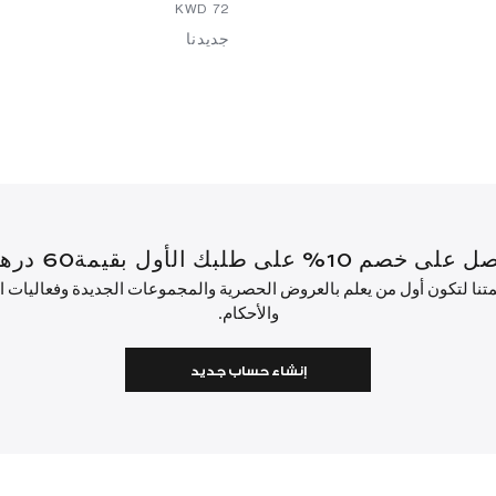
⁦72⁩ KWD
جديدنا
أول بقيمة60 درهم إماراتي أو أكثر.
ئمتنا لتكون أول من يعلم بالعروض الحصرية والمجموعات الجديدة وفعاليات
والأحكام.
إنشاء حساب جديد