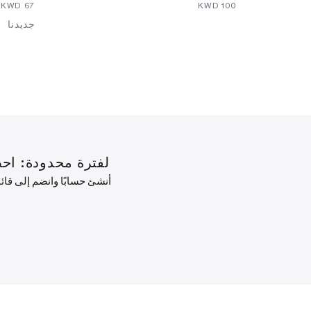
⁦67⁩ KWD
⁦100⁩ KWD
جديدنا
لفترة محدودة: احصل على خصم 10% على طلبك ال
أنشئ حسابًا وانضم إلى قا