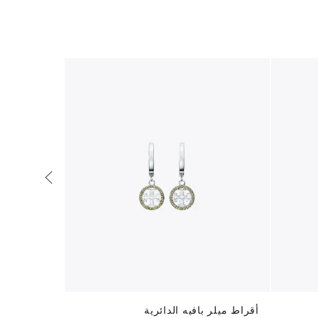
أقراط ميلر بافيه الدائرية
أقراط كيرا ا