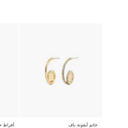
خاتم أيقونة باف
أقراط حل