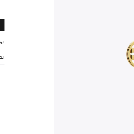
ال
الت