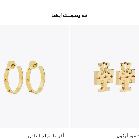
قد يعجبك أيضا
قية أيكون
أقراط ميلر الدائرية