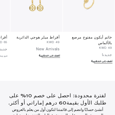
خاتم أيكون مفتوح مرصع
أقراط ميلر هوجي الدائرية
أقراط
⁦65⁩ KWD
⁦49⁩ KWD
بالألماس
⁦49⁩ KWD
New Arrivals
جديدن
جديدنا
أضف إلى الحقيبة
غير مت
أضف إلى الحقيبة
لفترة محدودة: احصل على خصم 10% على
طلبك الأول بقيمة60 درهم إماراتي أو أكثر.
أنشئ حسابًا وانضم إلى قائمتنا لتكون أول من يعلم بالعروض