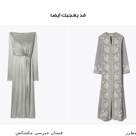
قد يعجبك أيضا
طرز
فستان جيرسي مكشكش