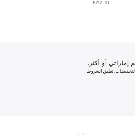
⁦179⁩ KWD
⁦109⁩ KWD
 التخفيضات. تطبق الشروط
تواصل معنا