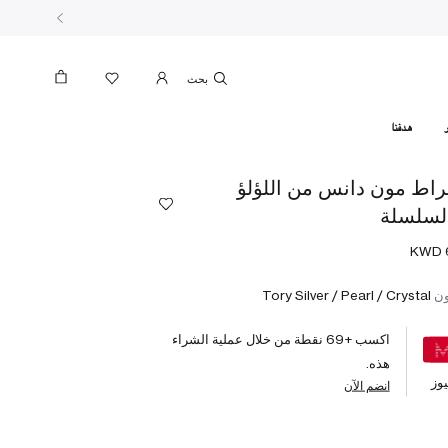
بحث
هدفنا
راط مون دانس من اللؤلؤ
لسلسلة
ون
Tory Silver / Pearl / Crystal
اكسب +
69
نقطة من خلال عملية الشراء
هذه.
وز
انضم الآن