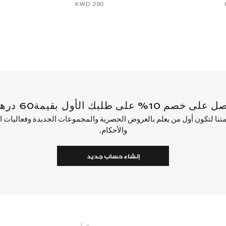
⁦290⁩ KWD
أول بقيمة60 درهم إماراتي أو أكثر.
ئمتنا لتكون أول من يعلم بالعروض الحصرية والمجموعات الجديدة وفعاليات
والأحكام.
إنشاء حساب جديد
حول