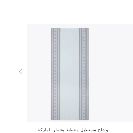
وشاح مستطيل مخطط بشعار الماركة
قميص مخطط 