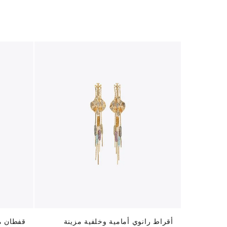
أقراط رانوي أمامية وخلفية مزينة
قفطان م