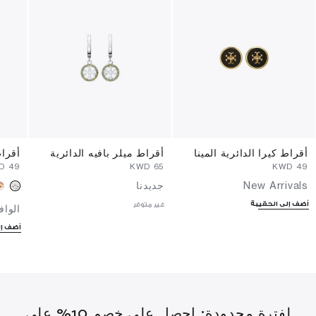
أقراط كيرا الدائرية المينا
أقراط ميلر بافيه الدائرية
أقراط
⁦49⁩ KWD
⁦65⁩ KWD
⁦49⁩ KWD
New Arrivals
جديدنا
أضف إلى الحقيبة
غير متوفر
الواف
أضف إل
لفترة محدودة: احصل على خصم 10% على