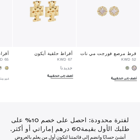
قرط مرصع فورجت مي نات
أقراط حلقية أيكون
أقراط
⁦65⁩ KWD
⁦67⁩ KWD
⁦52⁩ KWD
جديدنا
أضف إلى الحقيبة
أضف إلى الحقيبة
غير مت
لفترة محدودة: احصل على خصم 10% على
طلبك الأول بقيمة60 درهم إماراتي أو أكثر.
أنشئ حسابًا وانضم إلى قائمتنا لتكون أول من يعلم بالعروض