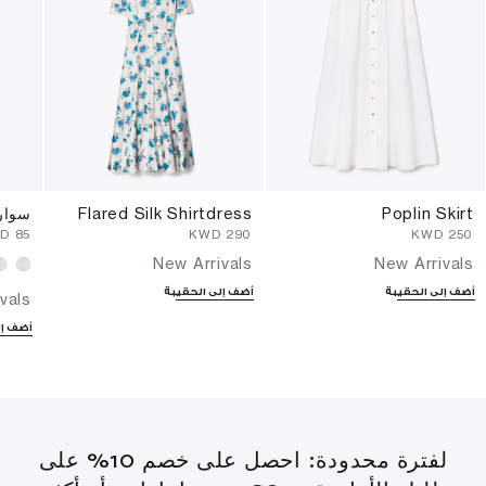
Poplin Skirt
Flared Silk Shirtdress
سوار
WD
⁦85⁩ KWD
⁦290⁩ KWD
⁦250⁩ KWD
New Arrivals
New Arrivals
أضف إلى الحقيبة
أضف إلى الحقيبة
vals
أضف إل
لفترة محدودة: احصل على خصم 10% على