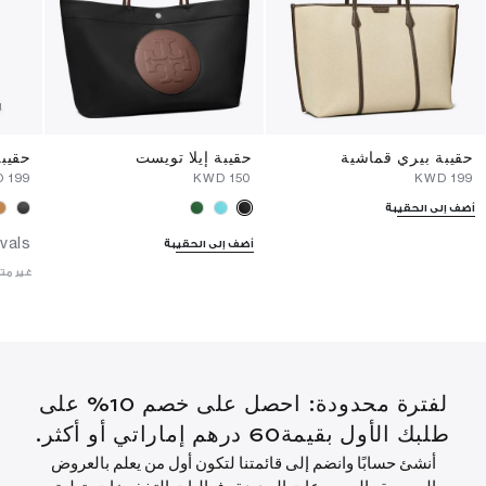
حقيبة بيري قماشية
حقيبة إيلا تويست
حقيب
⁦199⁩ KWD
⁦150⁩ KWD
⁦199⁩ KWD
أضف إلى الحقيبة
vals
أضف إلى الحقيبة
غير مت
لفترة محدودة: احصل على خصم 10% على
طلبك الأول بقيمة60 درهم إماراتي أو أكثر.
أنشئ حسابًا وانضم إلى قائمتنا لتكون أول من يعلم بالعروض