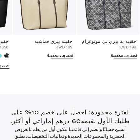
حقيبة يد بيري تي مونوغرام
حقيبة بيري قماشية
حقيبة
⁦150⁩ KWD
⁦199⁩ KWD
⁦199⁩ KWD
أضف إلى الحقيبة
أضف إلى الحقيبة
أضف إل
لفترة محدودة: احصل على خصم 10% على
طلبك الأول بقيمة60 درهم إماراتي أو أكثر.
أنشئ حسابًا وانضم إلى قائمتنا لتكون أول من يعلم بالعروض
الحصرية والمجموعات الجديدة وفعاليات التخفيضات. تطبق