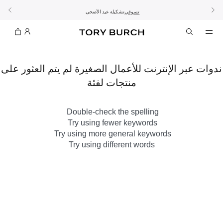
10% على أول طلب لك بقيمة 60 دينار كويتي أو أكثر
اشتراك
تسوّقي التشكيلة
تسوقي
تشكيلة عيد الأضحى
الطلب الآن للتوصيل قبل العيد
الموسم الجديد: إطلالات العمل
ندوات عبر الإنترنت للأعمال الصغيرة لم يتم العثور على
منتجات لفئة
Double-check the spelling
Try using fewer keywords
Try using more general keywords
Try using different words