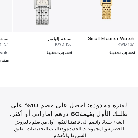
Small Eleanor Watch
ساعة إليانور
ساعة
⁦137⁩ KWD
⁦135⁩ KWD
⁦137⁩ KWD
vals
أضف إلى الحقيبة
أضف إلى الحقيبة
أضف إل
لفترة محدودة: احصل على خصم 10% على
طلبك الأول بقيمة60 درهم إماراتي أو أكثر.
أنشئ حسابًا وانضم إلى قائمتنا لتكون أول من يعلم بالعروض
الحصرية والمجموعات الجديدة وفعاليات التخفيضات. تطبق
الشروط والأحكام.