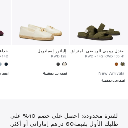
صندل رومي الرياضي المنزلق
إليانور إسبادريل
حذاء 
⁦142⁩ KWD
⁦125⁩ KWD
-
⁦142⁩ KWD
⁦135.41⁩ KWD
New Arrivals
أضف إلى الحقيبة
أضف إل
أضف إلى الحقيبة
لفترة محدودة: احصل على خصم 10% على
طلبك الأول بقيمة60 درهم إماراتي أو أكثر.