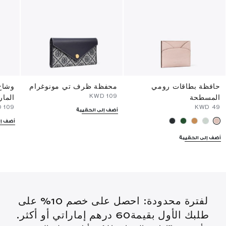
حافظة بطاقات رومي
محفظة ظرف تي مونوغرام
وشاح
⁦109⁩ KWD
المسطحة
المار
⁦109⁩ KWD
⁦49⁩ KWD
أضف إلى الحقيبة
أضف إل
أضف إلى الحقيبة
لفترة محدودة: احصل على خصم 10% على
طلبك الأول بقيمة60 درهم إماراتي أو أكثر.