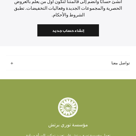
أنشئ حسابًا وانضم إلى قائمتنا لتكون أول من يعلم بالعروض
الحصرية والمجموعات الجديدة وفعاليات التخفيضات. تطبق
الشروط والأحكام.
إنشاء حساب جديد
تواصل معنا
مؤسسة توري برتش
تعمل مؤسسة توري برتش على تعزيز تمكين المرأة وريادة