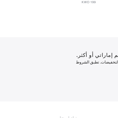
⁦260⁩ KWD
⁦199⁩ KWD
 التخفيضات. تطبق الشروط
تواصل معنا