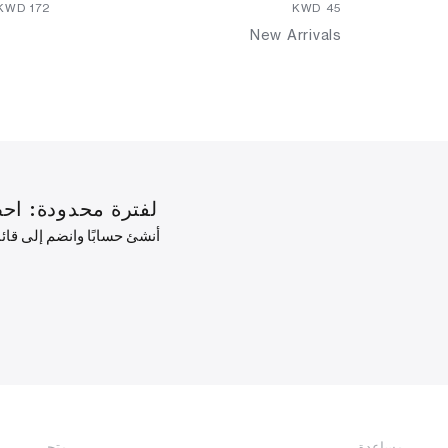
⁦172⁩ KWD
⁦45⁩ KWD
New Arrivals
لفترة محدودة: احصل على خصم 10% على طلبك ال
أنشئ حسابًا وانضم إلى قا
مساعدة
متجر