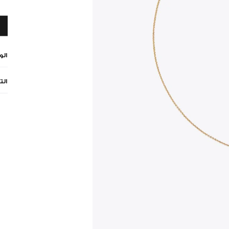
ال
الت