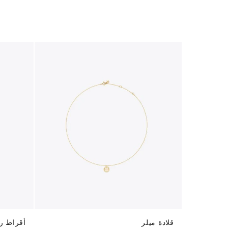
قلادة ميلر
أقراط را