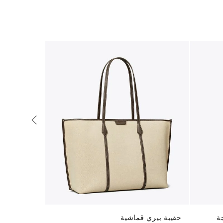
ة
حقيبة بيري قماشية
حقيبة كتف ك