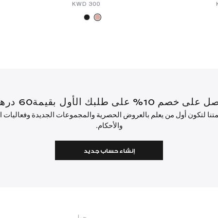
⁦300⁩ KWD
أول بقيمة60 درهم إماراتي أو أكثر.
ئمتنا لتكون أول من يعلم بالعروض الحصرية والمجموعات الجديدة وفعاليات
والأحكام.
إنشاء حساب جديد
حول