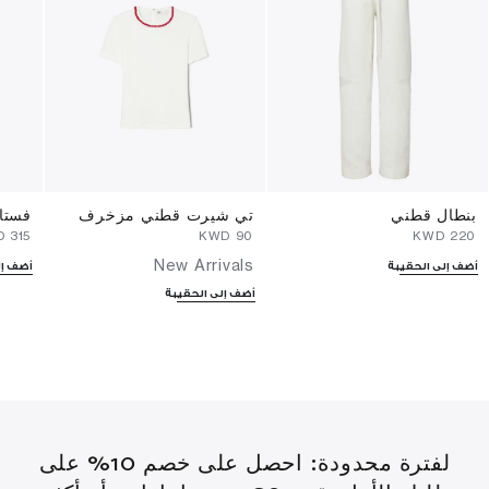
بنطال قطني
تي شيرت قطني مزخرف
فستا
⁦315⁩ KWD
⁦90⁩ KWD
⁦220⁩ KWD
New Arrivals
أضف إلى الحقيبة
أضف إل
أضف إلى الحقيبة
لفترة محدودة: احصل على خصم 10% على