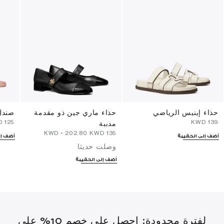
حذاء إينيس الرياضي
حذاء ماري جين ذو مقدمة
صندل
D
⁦125⁩ KWD
⁦139⁩ KWD
مدببة
-
⁦202.80⁩ KWD
⁦135⁩ KWD
أضف إلى الحقيبة
أضف إل
وصلت حديثا
أضف إلى الحقيبة
لفترة محدودة: احصل على خصم 10% على