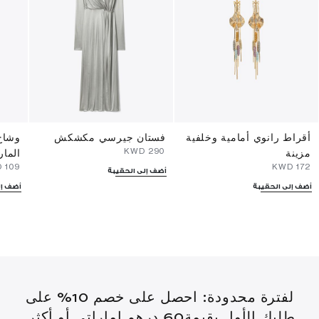
أقراط رانوي أمامية وخلفية
فستان جيرسي مكشكش
وشاح
⁦290⁩ KWD
مزينة
المار
⁦109⁩ KWD
⁦172⁩ KWD
أضف إلى الحقيبة
أضف إلى الحقيبة
أضف إل
لفترة محدودة: احصل على خصم 10% على
طلبك الأول بقيمة60 درهم إماراتي أو أكثر.