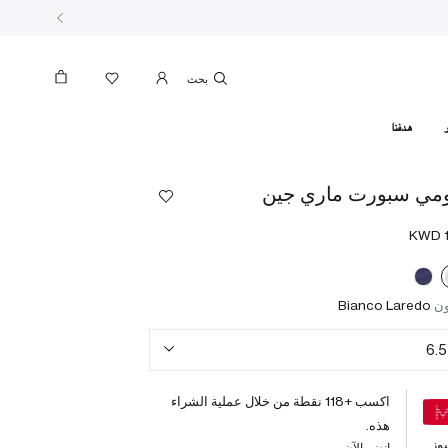
بحث
هدفنا
مي سبورت ماري جين
ون
Bianco Laredo
6.5
اكسب +
118
نقطة من خلال عملية الشراء
هذه.
وز
انضم الآن