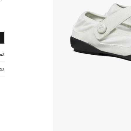
ال
الت