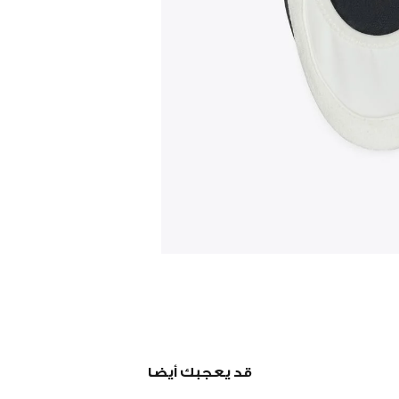
قد يعجبك أيضا