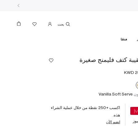
بحث
هدفنا
يبة كتف فليمنج صغيرة
ون
Vanilla Soft Serve
اكسب +
250
نقطة من خلال عملية الشراء
هذه.
وز
انضم الآن