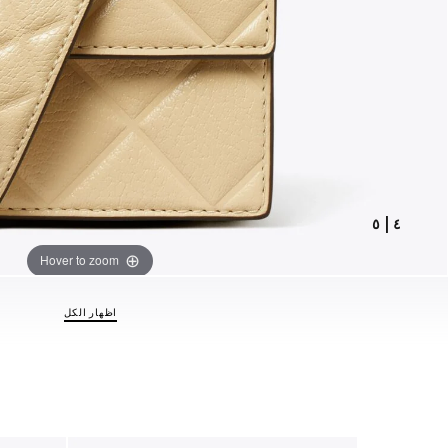
٥
|
٤
Hover to zoom
اظهار الكل