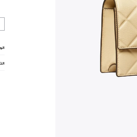
ال
الت