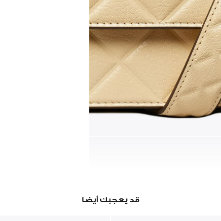
قد يعجبك أيضا