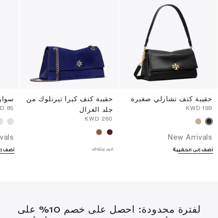
حقيبة كتف تشارلي صغيرة
حقيبة كتف كيرا تيرنلوك من
سوار
WD
⁦85⁩ KWD
⁦199⁩ KWD
جلد الغزال
⁦260⁩ KWD
vals
New Arrivals
غير متوفر
أضف إلى الحقيبة
أضف إل
لفترة محدودة: احصل على خصم 10% على