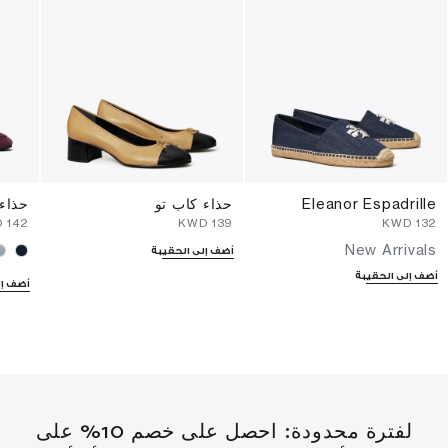
Eleanor Espadrille
حذاء كاب تو
حذاء 
⁦142⁩ KWD
⁦139⁩ KWD
⁦132⁩ KWD
New Arrivals
أضف إلى الحقيبة
أضف إلى الحقيبة
أضف إل
لفترة محدودة: احصل على خصم 10% على