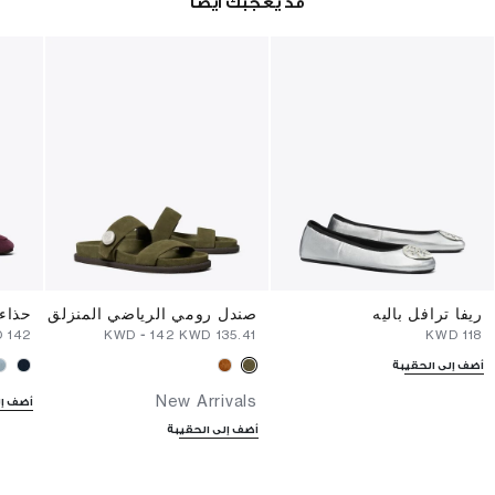
قد يعجبك أيضا
ريفا ترافل باليه
صندل رومي الرياضي المنزلق
حذاء 
⁦142⁩ KWD
-
⁦142⁩ KWD
⁦135.41⁩ KWD
⁦118⁩ KWD
أضف إلى الحقيبة
New Arrivals
أضف إل
أضف إلى الحقيبة