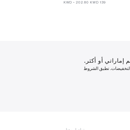
⁦245⁩ KWD
-
⁦202.80⁩ KWD
⁦139⁩ KWD
 التخفيضات. تطبق الشروط
تواصل معنا