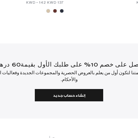
-
⁦142⁩ KWD
⁦137⁩ KWD
أول بقيمة60 درهم إماراتي أو أكثر.
ئمتنا لتكون أول من يعلم بالعروض الحصرية والمجموعات الجديدة وفعاليات
والأحكام.
إنشاء حساب جديد
حول