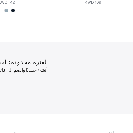
⁦142⁩ KWD
⁦109⁩ KWD
لفترة محدودة: احصل على خصم 10% على طلبك ال
أنشئ حسابًا وانضم إلى قا
مساعدة
متجر