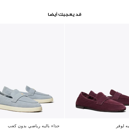
قد يعجبك أيضا
يه لوفر
حذاء باليه رياضي بدون كعب