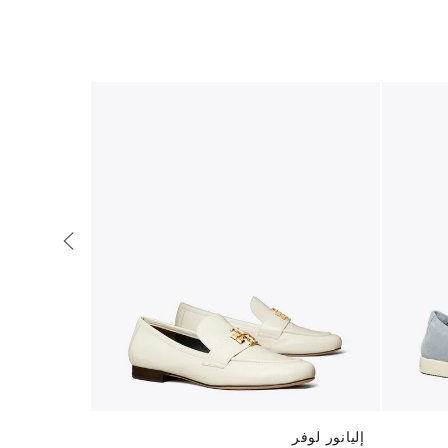
إليانور لوفر
حقيبة كتف ك