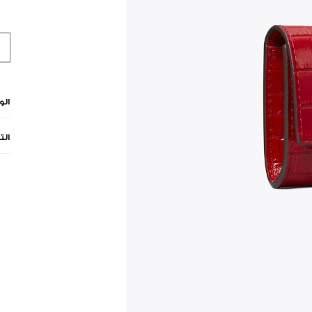
ال
الت