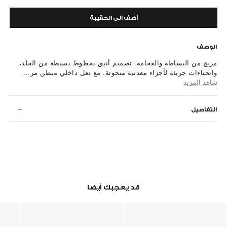
أضف الى الحقيبة
الوصف
مزيج من البساطة والفخامة. تصميم أنيق بخطوط بسيطة من الجلد،
وانحناءات جريئة لأجزاء معدنية منحوتة. مع نعل داخلي مبطن مر...
شاهد المزيد
التفاصيل
قد يعجبك أيضا