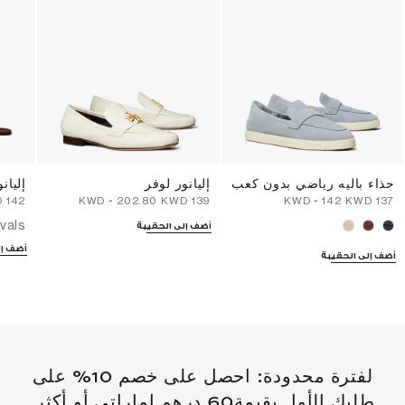
حذاء باليه رياضي بدون كعب
إليانور لوفر
إليان
⁦142⁩ KWD
-
⁦202.80⁩ KWD
⁦139⁩ KWD
-
⁦142⁩ KWD
⁦137⁩ KWD
vals
أضف إلى الحقيبة
أضف إل
أضف إلى الحقيبة
لفترة محدودة: احصل على خصم 10% على
طلبك الأول بقيمة60 درهم إماراتي أو أكثر.