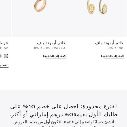
خاتم أيقونة باف
خاتم أيقونة باف
قرط 
⁦52⁩ KWD
-
⁦69⁩ KWD
⁦64⁩ KWD
⁦100⁩ KWD
أضف إلى الحقيبة
أضف إلى الحقيبة
أضف إل
لفترة محدودة: احصل على خصم 10% على
طلبك الأول بقيمة60 درهم إماراتي أو أكثر.
أنشئ حسابًا وانضم إلى قائمتنا لتكون أول من يعلم بالعروض