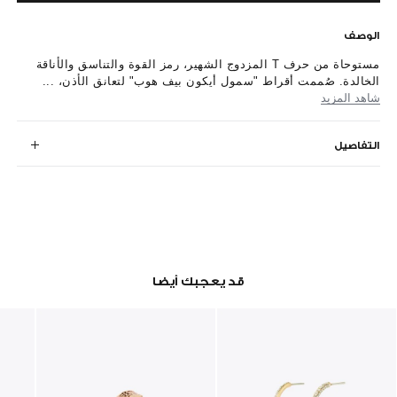
الوصف
مستوحاة من حرف T المزدوج الشهير، رمز القوة والتناسق والأناقة
الخالدة. صُممت أقراط "سمول أيكون بيف هوب" لتعانق الأذن، ...
شاهد المزيد
التفاصيل
قد يعجبك أيضا